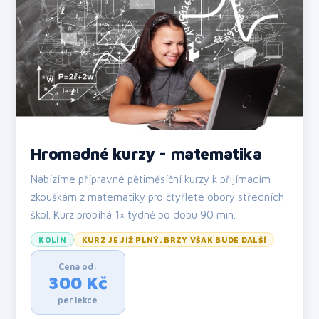
Hromadné kurzy - matematika
Nabízíme přípravné pětiměsíční kurzy k přijímacím
zkouškám z matematiky pro čtyřleté obory středních
škol. Kurz probíhá 1× týdně po dobu 90 min.
KOLÍN
KURZ JE JIŽ PLNÝ. BRZY VŠAK BUDE DALŠÍ
Cena od:
300 Kč
per lekce