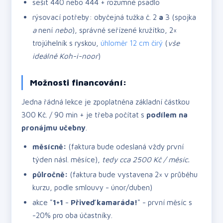
sešit 440 nebo 444 + rozumné psadlo
rýsovací potřeby: obyčejná tužka č. 2
a
3 (spojka
a
není
nebo
), správně seřízené kružítko, 2×
trojúhelník s ryskou,
úhloměr 12 cm čirý
(
vše
ideálně Koh-i-noor
)
Možnosti financování:
Jedna řádná lekce je zpoplatněna základní částkou
300 Kč. / 90 min + je třeba počítat s
podílem na
pronájmu učebny
.
měsícně:
(faktura bude odeslaná vždy první
týden násl. měsíce),
tedy cca 2500 Kč / měsíc.
půlročně:
(faktura bude vystavena 2× v průběhu
kurzu, podle smlouvy - únor/duben)
akce "
1+1
-
Přiveď kamaráda!
" - první měsíc s
-20% pro oba účastníky.