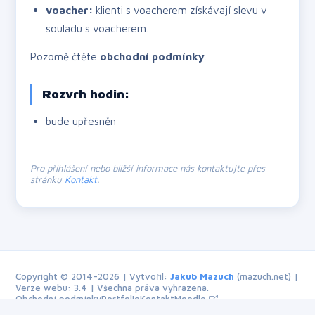
voacher:
klienti s voacherem získávají slevu v
souladu s voacherem.
Pozorně čtěte
obchodní podmínky
.
Rozvrh hodin:
bude upřesněn
Pro přihlášení nebo bližší informace nás kontaktujte přes
stránku
Kontakt
.
Copyright © 2014–2026 | Vytvořil:
Jakub Mazuch
(mazuch.net) |
Verze webu: 3.4 | Všechna práva vyhrazena.
Obchodní podmínky
Portfolio
Kontakt
Moodle